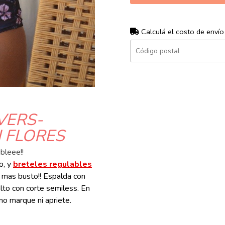
Calculá el costo de envío
VERS-
 FLORES
bleee!!
o, y
breteles regulables
 mas busto!! Espalda con
alto con corte semiless. En
 no marque ni apriete.