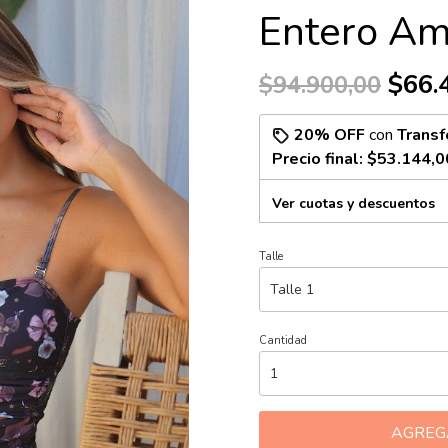
Entero Ama
$66.
$94.900,00
20% OFF
con
Transf
Precio final:
$53.144,0
Ver cuotas y descuentos
Talle
Cantidad
AGREG