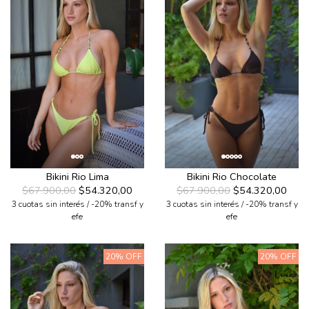
Bikini Rio Lima
Bikini Rio Chocolate
$67.900,00
$54.320,00
$67.900,00
$54.320,00
3 cuotas sin interés / -20% transf y
3 cuotas sin interés / -20% transf y
efe
efe
20% OFF
20% OFF