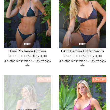
Bikini Rio Verde Chrome
Bikini Gemma Glitter Negro
$67.900,00
$54.320,00
$74.900,00
$59.920,00
3 cuotas sin interés / -20% transf y
3 cuotas sin interés / -20% transf y
efe
efe
20% OFF
20% OFF