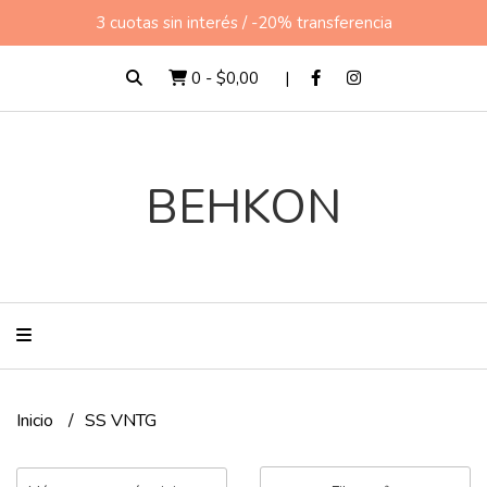
3 cuotas sin interés / -20% transferencia
0
-
$0,00
BEHKON
Inicio
SS VNTG