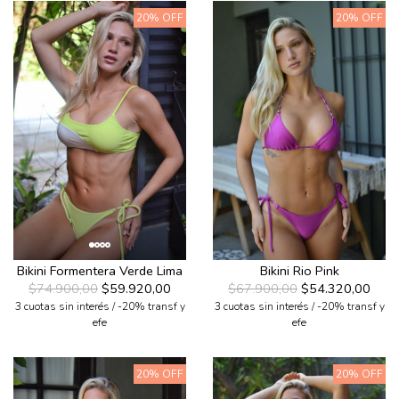
20% OFF
20% OFF
Bikini Formentera Verde Lima
Bikini Rio Pink
$74.900,00
$59.920,00
$67.900,00
$54.320,00
3 cuotas sin interés / -20% transf y
3 cuotas sin interés / -20% transf y
efe
efe
20% OFF
20% OFF